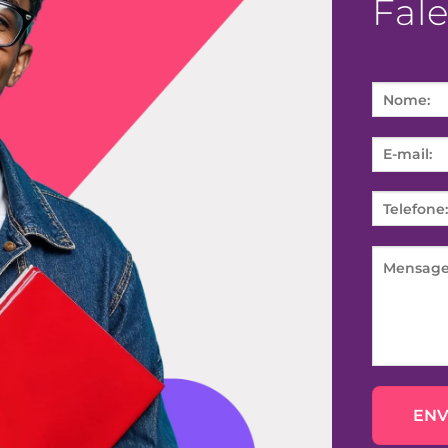
Fal
Please
leave
this
field
empty.