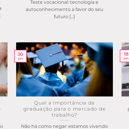
Teste vocacional: tecnologia e
a
autoconhecimento a favor do seu
]
futuro [...]
18
30
jun
jun
Qual a importância da
o
graduação para o mercado de
trabalho?
do
Não há como negar: estamos vivendo