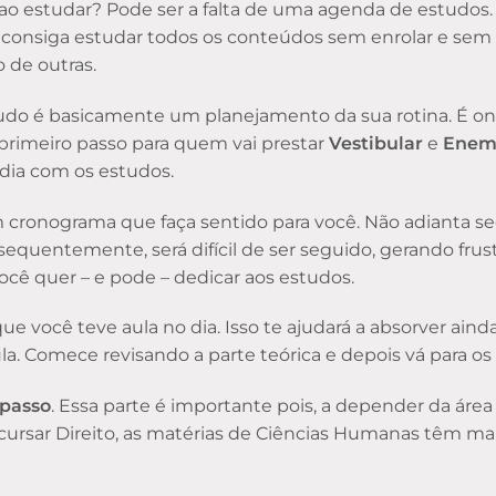
o ao estudar? Pode ser a falta de uma agenda de estud
ê consiga estudar todos os conteúdos sem enrolar e sem
 de outras.
do é basicamente um planejamento da sua rotina. É ond
 primeiro passo para quem vai prestar
Vestibular
e
Ene
 dia com os estudos.
cronograma que faça sentido para você. Não adianta s
sequentemente, será difícil de ser seguido, gerando frust
ocê quer – e pode – dedicar aos estudos.
que você teve aula no dia. Isso te ajudará a absorver ain
a. Comece revisando a parte teórica e depois vá para os 
 passo
. Essa parte é importante pois, a depender da área
cursar Direito, as matérias de Ciências Humanas têm m