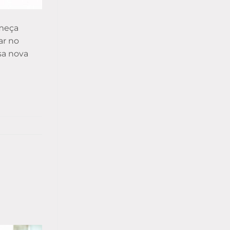
omeça
ar no
sa nova