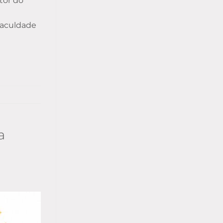
tor do
faculdade
a