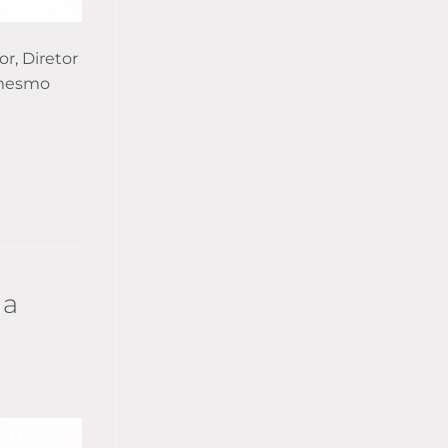
r, Diretor
o mesmo
da