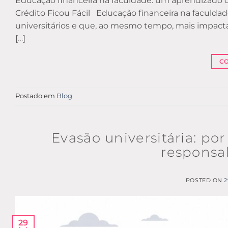
Educação financeira na faculdade: um aprendizado que
Crédito Ficou Fácil Educação financeira na faculd
universitários e que, ao mesmo tempo, mais impacta
[…]
C
Postado em
Blog
Evasão universitária: po
responsa
POSTED ON
2
29