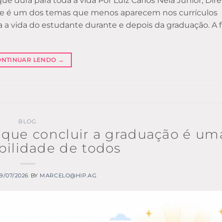
 dura para toda a vida Por Luiz Carlos Néia Júnior, Dire
ade é um dos temas que menos aparecem nos currículos
 a vida do estudante durante e depois da graduação. A 
ONTINUAR LENDO
→
BLOG
r que concluir a graduação é um
bilidade de todos
9/07/2026
BY
MARCELO@HIP.AG