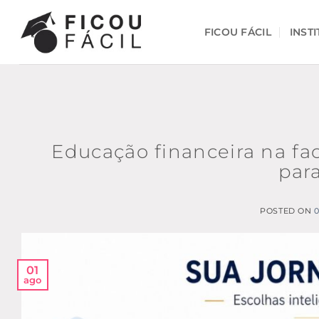
Skip
to
FICOU FÁCIL
INST
content
Educação financeira na f
para
POSTED ON
0
01
ago