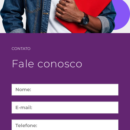
CONTATO
Fale conosco
Please
leave
this
field
empty.