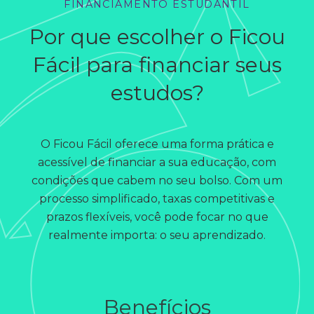
FINANCIAMENTO ESTUDANTIL
Por que escolher o Ficou
Fácil para financiar seus
estudos?
O Ficou Fácil oferece uma forma prática e
acessível de financiar a sua educação, com
condições que cabem no seu bolso. Com um
processo simplificado, taxas competitivas e
prazos flexíveis, você pode focar no que
realmente importa: o seu aprendizado.
Benefícios