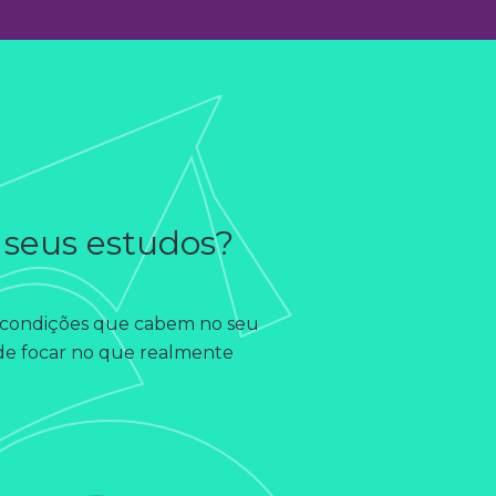
r seus estudos?
om condições que cabem no seu
pode focar no que realmente