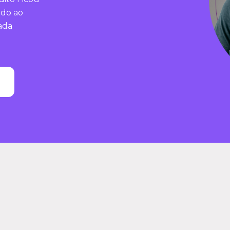
ado ao
ada