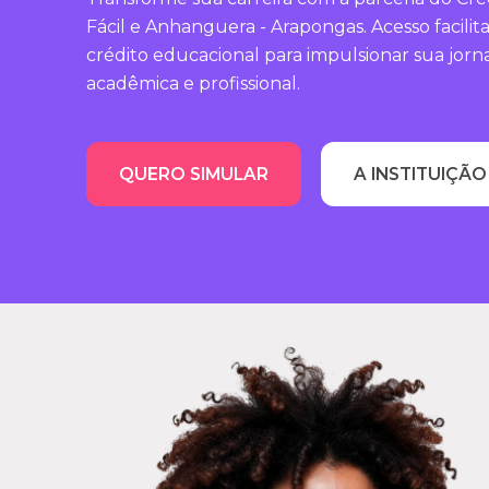
Fácil e Anhanguera - Arapongas. Acesso facilit
crédito educacional para impulsionar sua jorn
acadêmica e profissional.
QUERO SIMULAR
A INSTITUIÇÃO