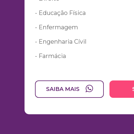
- Educação Física
- Enfermagem
- Engenharia Cívil
- Farmácia
- Fisioterapia
- Psicologia
SAIBA MAIS
- Medicina Veterinária