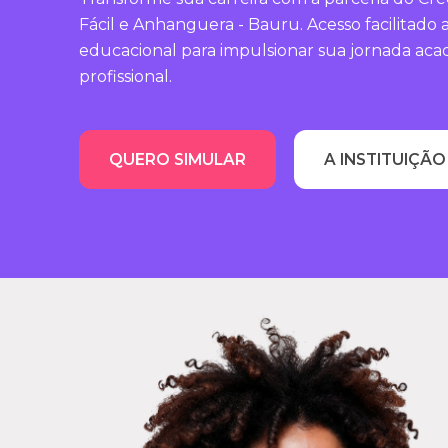
Fácil e Anhanguera - Bauru. Acesso facilitado 
educacional para impulsionar sua jornada aca
profissional.
QUERO SIMULAR
A INSTITUIÇÃO