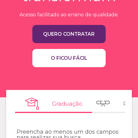
Acesso facilitado ao ensino de qualidade.
QUERO CONTRATAR
O FICOU FÁCIL
Graduação
Pós 
Preencha ao menos um dos campos
para realizar sua busca: